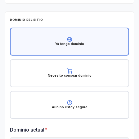
h
i
l
DOMINIO DEL SITIO
e
+
Ya tengo dominio
5
6
Necesito comprar dominio
Aún no estoy seguro
Dominio actual
*