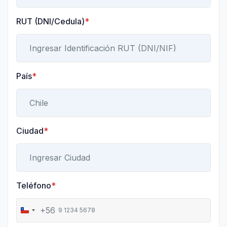
RUT (DNI/Cedula)
*
País
*
Ciudad
*
Teléfono
*
+56
C