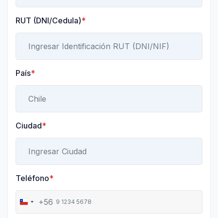
RUT (DNI/Cedula)
*
País
*
Ciudad
*
Teléfono
*
+56
C