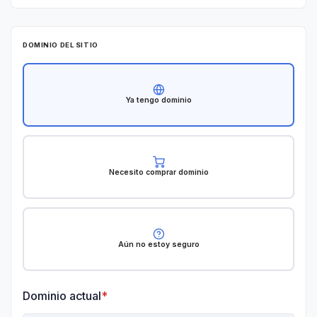
h
i
l
DOMINIO DEL SITIO
e
+
Ya tengo dominio
5
6
Necesito comprar dominio
Aún no estoy seguro
Dominio actual
*