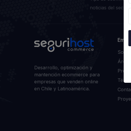
noticias del sector.
Empr
Sobre
Área c
Desarrollo, optimización y
Pregu
mantención ecommerce para
Térmi
empresas que venden online
en Chile y Latinoamérica.
Conta
Proye