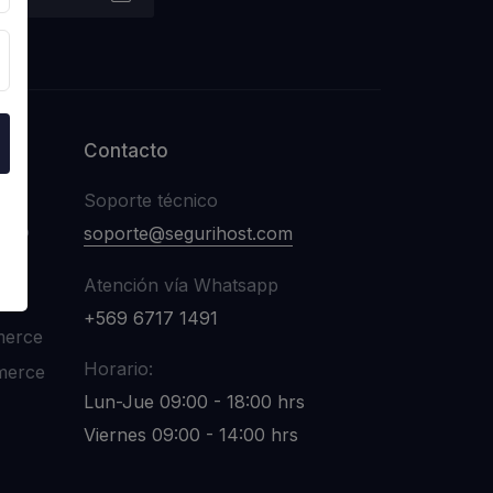
Contacto
Soporte técnico
nico
soporte@segurihost.com
Atención vía Whatsapp
+569 6717 1491
merce
Horario:
merce
Lun-Jue 09:00 - 18:00 hrs
Viernes 09:00 - 14:00 hrs