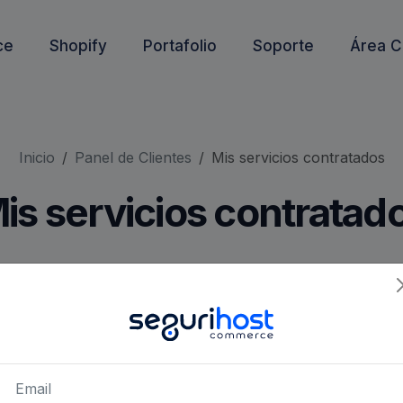
ce
Shopify
Portafolio
Soporte
Área C
Inicio
Panel de Clientes
Mis servicios contratados
is servicios contratad
es
, actualizaciones y