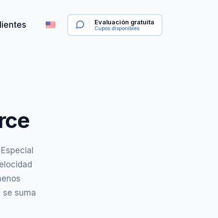
Evaluación gratuita
lientes
Cupos disponibles
rce
 Especial
elocidad
menos
e se suma