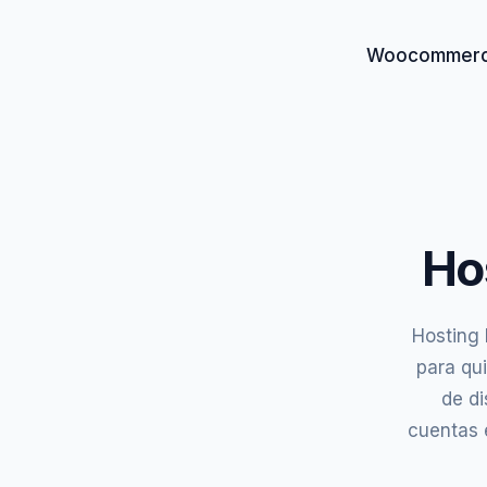
Woocommer
Ho
Hosting 
para qu
de d
cuentas 