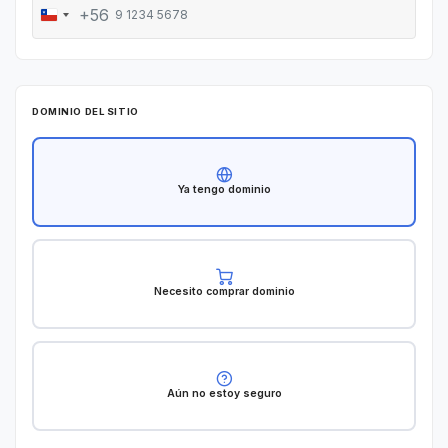
+56
C
h
i
l
DOMINIO DEL SITIO
e
+
Ya tengo dominio
5
6
Necesito comprar dominio
Aún no estoy seguro